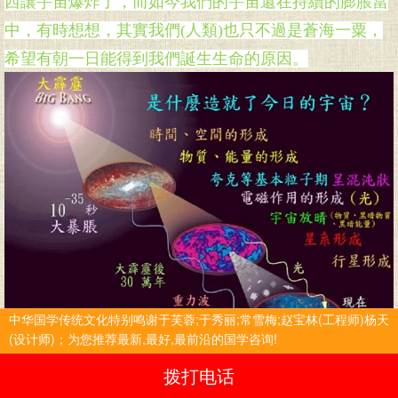
西讓宇宙爆炸了，而如今我們的宇宙還在持續的膨脹當
中，有時想想，其實我們(人類)
也只不過是蒼海一粟，
希望有朝一日能得到我們誕生生命的原因。
中华国学传统文化特别鸣谢于芙蓉;于秀丽;常雪梅;赵宝林(工程师)杨天
(设计师)；为您推荐最新,最好,最前沿的国学咨询!
拨打电话
宇宙大爆炸都炸出了时间空间还有什么 ？