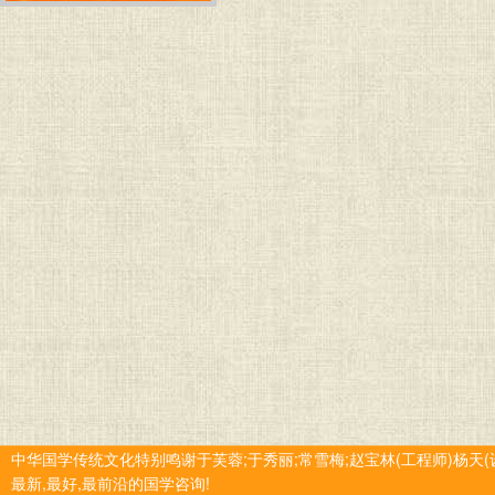
中华国学传统文化特别鸣谢于芙蓉;于秀丽;常雪梅;赵宝林(工程师)杨天(
最新,最好,最前沿的国学咨询!