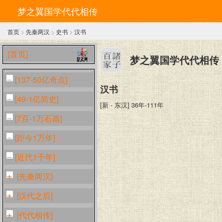
梦之翼国学代代相传
首页
>
先秦两汉
>
史书
>
汉书
[首页]
梦之翼国学代代相传
[137-50亿奇点]
汉书
[49-1亿简史]
[新 - 东汉] 36年-111年
[7百-1万石器]
[距今1万年]
[近代1千年]
[先秦两汉]
[汉代之后]
[代代相传]