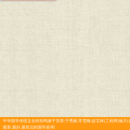
中华国学传统文化特别鸣谢于芙蓉;于秀丽;常雪梅;赵宝林(工程师)杨天(
最新,最好,最前沿的国学咨询!