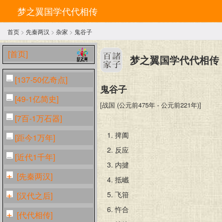
梦之翼国学代代相传
首页
>
先秦两汉
>
杂家
>
鬼谷子
[首页]
梦之翼国学代代相传
[137-50亿奇点]
鬼谷子
[49-1亿简史]
[战国 (公元前475年 - 公元前221年)]
[7百-1万石器]
1.
捭阖
[距今1万年]
2.
反应
[近代1千年]
3.
内揵
[先秦两汉]
4.
抵巇
5.
飞箝
[汉代之后]
6.
忤合
[代代相传]