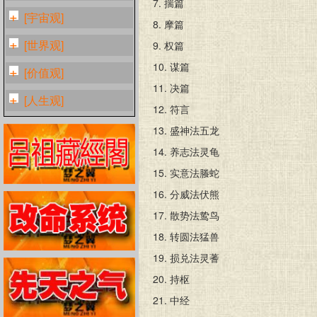
7.
揣篇
[宇宙观]
8.
摩篇
[世界观]
9.
权篇
10.
谋篇
[价值观]
11.
决篇
[人生观]
12.
符言
13.
盛神法五龙
14.
养志法灵龟
15.
实意法螣蛇
16.
分威法伏熊
17.
散势法鸷鸟
18.
转圆法猛兽
19.
损兑法灵蓍
20.
持枢
21.
中经