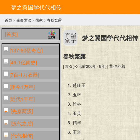
梦之翼国学代代相传
首页
>
先秦两汉
>
儒家
>
春秋繁露
[首页]
梦之翼国学代代相传
[137-50亿奇点]
春秋繁露
[49-1亿简史]
[西汉(公元前206年- 9年)] 董仲舒着
[7百-1万石器]
1.
楚庄王
[距今1万年]
2.
玉杯
[近代1千年]
3.
竹林
[先秦两汉]
4.
玉英
5.
精华
[汉代之后]
6.
王道
[代代相传]