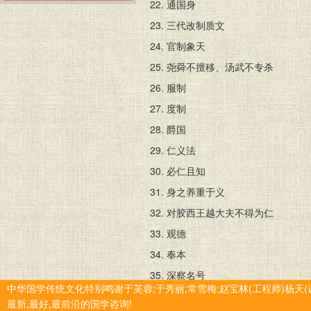
22.
通国身
23.
三代改制质文
24.
官制象天
25.
尧舜不擅移、汤武不专杀
26.
服制
27.
度制
28.
爵国
29.
仁义法
30.
必仁且知
31.
身之养重于义
32.
对胶西王越大夫不得为仁
33.
观德
34.
奉本
35.
深察名号
中华国学传统文化特别鸣谢于芙蓉;于秀丽;常雪梅;赵宝林(工程师)杨天(
36.
实性
最新,最好,最前沿的国学咨询!