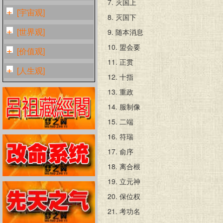
7.
灭国上
[宇宙观]
8.
灭国下
[世界观]
9.
随本消息
10.
盟会要
[价值观]
11.
正贯
[人生观]
12.
十指
13.
重政
14.
服制像
15.
二端
16.
符瑞
17.
俞序
18.
离合根
19.
立元神
20.
保位权
21.
考功名